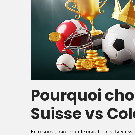
Pourquoi choi
Suisse vs Co
En résumé, parier sur le match entre la Suiss