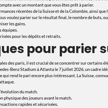
mpte avec un montant que vous êtes prêt à parier.
rmances récentes de la Suisse et de la Colombie, ainsi que l
us voulez parier sur le résultat final, le nombre de buts, o
iser les gains.
s équipes.
isées pour les dépôts et retraits.
ques pour parier 
s des paris, il est crucial de se concentrer sur certains é
edes-Benz Stadium à Atlanta le 7 juillet 2026, un cadre i
ce qui rend le pari encore plus intéressant. La Suisse, conn
attaque.
 l’évolution du match.
tion physique des joueurs avant le match.
nsactions rapides et sécurisées.