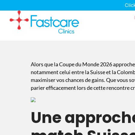
Clic
Alors que la Coupe du Monde 2026 approche à g
notamment celui entre la Suisse et la Colombie
maximiser vos chances de gains. Que vous soy
parier efficacement lors de cette rencontre cr
Une approche