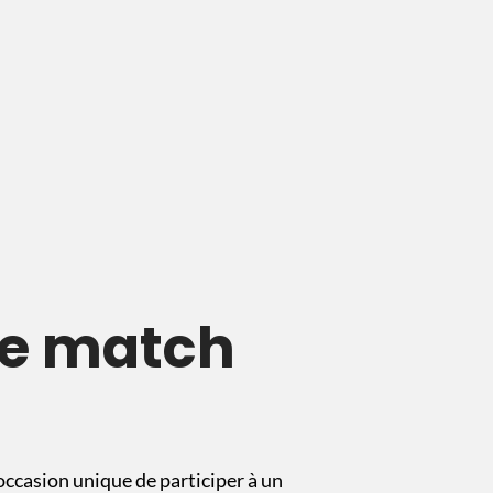
 le match
occasion unique de participer à un