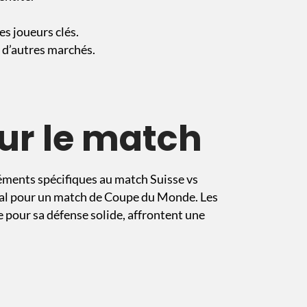
es joueurs clés.
u d’autres marchés.
sur le match
léments spécifiques au match Suisse vs
déal pour un match de Coupe du Monde. Les
ue pour sa défense solide, affrontent une