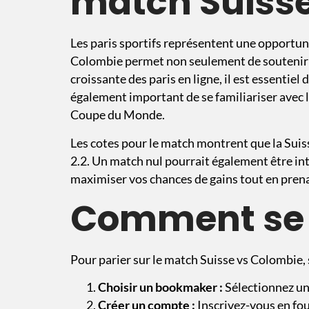
match Suisse
Les paris sportifs représentent une opportuni
Colombie permet non seulement de soutenir vo
croissante des paris en ligne, il est essentiel
également important de se familiariser avec l
Coupe du Monde.
Les cotes pour le match montrent que la Suiss
2.2. Un match nul pourrait également être inté
maximiser vos chances de gains tout en prena
Comment se l
Pour parier sur le match Suisse vs Colombie, 
Choisir un bookmaker :
Sélectionnez une
Créer un compte :
Inscrivez-vous en fou