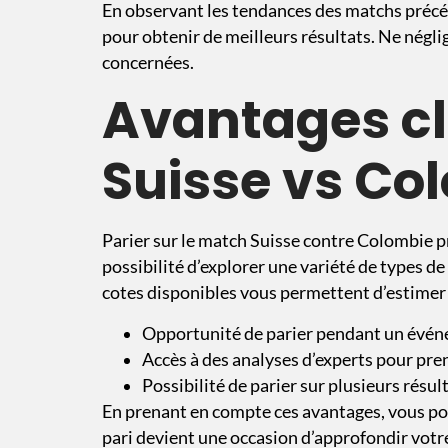
En observant les tendances des matchs précéd
pour obtenir de meilleurs résultats. Ne négli
concernées.
Avantages cl
Suisse vs Co
Parier sur le match Suisse contre Colombie pr
possibilité d’explorer une variété de types de
cotes disponibles vous permettent d’estimer l
Opportunité de parier pendant un évé
Accès à des analyses d’experts pour pren
Possibilité de parier sur plusieurs résult
En prenant en compte ces avantages, vous po
pari devient une occasion d’approfondir votre