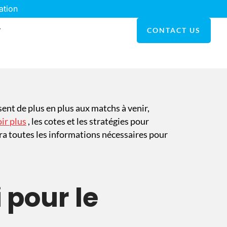
ation
y
CONTACT US
ent de plus en plus aux matchs à venir,
ir plus
, les cotes et les stratégies pour
ra toutes les informations nécessaires pour
 pour le