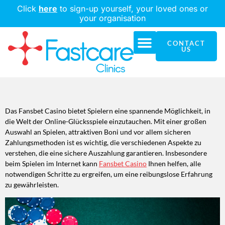
Click
here
to sign-up yourself, your loved ones or
your organisation
CONTACT
Our Solution
Who We Serve
Our Company
US
Das Fansbet Casino bietet Spielern eine spannende Möglichkeit, in
die Welt der Online-Glücksspiele einzutauchen. Mit einer großen
Auswahl an Spielen, attraktiven Boni und vor allem sicheren
Zahlungsmethoden ist es wichtig, die verschiedenen Aspekte zu
verstehen, die eine sichere Auszahlung garantieren. Insbesondere
beim Spielen im Internet kann
Fansbet Casino
Ihnen helfen, alle
notwendigen Schritte zu ergreifen, um eine reibungslose Erfahrung
zu gewährleisten.