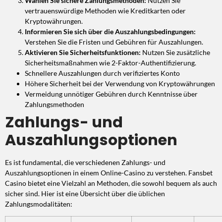
Wählen Sie sichere Zahlungsmethoden:
Nutzen Sie
vertrauenswürdige Methoden wie Kreditkarten oder
Kryptowährungen.
Informieren Sie sich über die Auszahlungsbedingungen:
Verstehen Sie die Fristen und Gebühren für Auszahlungen.
Aktivieren Sie Sicherheitsfunktionen:
Nutzen Sie zusätzliche
Sicherheitsmaßnahmen wie 2-Faktor-Authentifizierung.
Schnellere Auszahlungen durch verifiziertes Konto
Höhere Sicherheit bei der Verwendung von Kryptowährungen
Vermeidung unnötiger Gebühren durch Kenntnisse über
Zahlungsmethoden
Zahlungs- und
Auszahlungsoptionen
Es ist fundamental, die verschiedenen Zahlungs- und
Auszahlungsoptionen in einem Online-Casino zu verstehen. Fansbet
Casino bietet eine Vielzahl an Methoden, die sowohl bequem als auch
sicher sind. Hier ist eine Übersicht über die üblichen
Zahlungsmodalitäten: