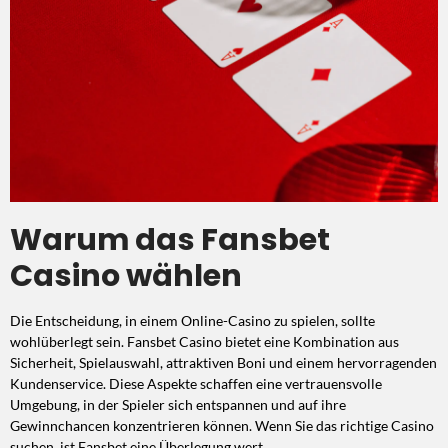
Warum das Fansbet
Casino wählen
Die Entscheidung, in einem Online-Casino zu spielen, sollte
wohlüberlegt sein. Fansbet Casino bietet eine Kombination aus
Sicherheit, Spielauswahl, attraktiven Boni und einem hervorragenden
Kundenservice. Diese Aspekte schaffen eine vertrauensvolle
Umgebung, in der Spieler sich entspannen und auf ihre
Gewinnchancen konzentrieren können. Wenn Sie das richtige Casino
suchen, ist Fansbet eine Überlegung wert.