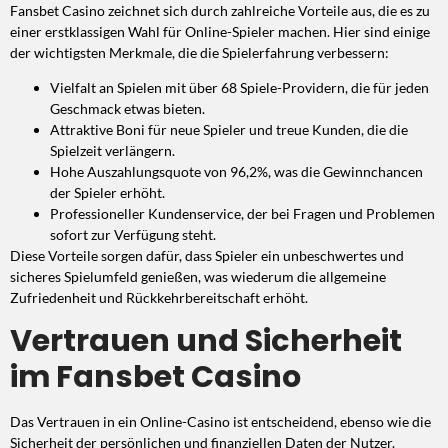
Fansbet Casino zeichnet sich durch zahlreiche Vorteile aus, die es zu
einer erstklassigen Wahl für Online-Spieler machen. Hier sind einige
der wichtigsten Merkmale, die die Spielerfahrung verbessern:
Vielfalt an Spielen mit über 68 Spiele-Providern, die für jeden
Geschmack etwas bieten.
Attraktive Boni für neue Spieler und treue Kunden, die die
Spielzeit verlängern.
Hohe Auszahlungsquote von 96,2%, was die Gewinnchancen
der Spieler erhöht.
Professioneller Kundenservice, der bei Fragen und Problemen
sofort zur Verfügung steht.
Diese Vorteile sorgen dafür, dass Spieler ein unbeschwertes und
sicheres Spielumfeld genießen, was wiederum die allgemeine
Zufriedenheit und Rückkehrbereitschaft erhöht.
Vertrauen und Sicherheit
im Fansbet Casino
Das Vertrauen in ein Online-Casino ist entscheidend, ebenso wie die
Sicherheit der persönlichen und finanziellen Daten der Nutzer.