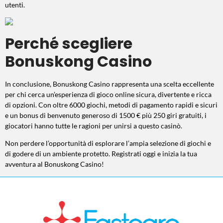
utenti.
Perché scegliere
Bonuskong Casino
In conclusione, Bonuskong Casino rappresenta una scelta eccellente
per chi cerca un’esperienza di gioco online sicura, divertente e ricca
di opzioni. Con oltre 6000 giochi, metodi di pagamento rapidi e sicuri
e un bonus di benvenuto generoso di 1500 € più 250 giri gratuiti, i
giocatori hanno tutte le ragioni per unirsi a questo casinò.
Non perdere l’opportunità di esplorare l’ampia selezione di giochi e
di godere di un ambiente protetto. Registrati oggi e inizia la tua
avventura al Bonuskong Casino!