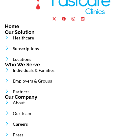
Home
Our Solution
Healthcare
Subscriptions
Locations
Who We Serve
Individuals & Families
Employers & Groups
Partners
Our Company
About
Our Team
Careers
Press