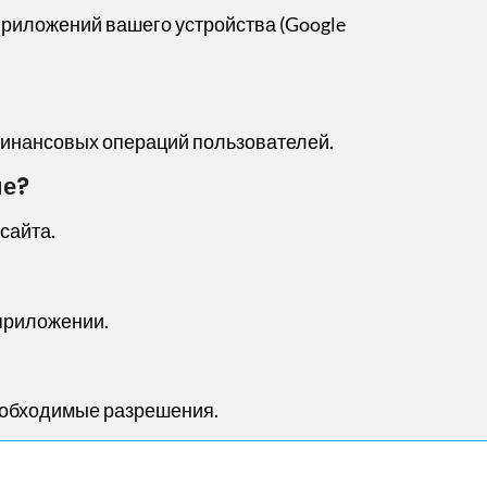
приложений вашего устройства (Google
финансовых операций пользователей.
ие?
сайта.
приложении.
необходимые разрешения.