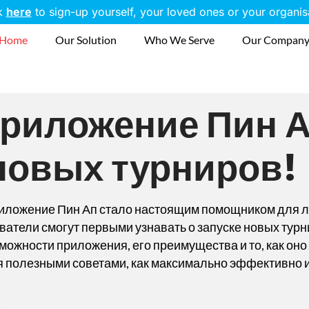
k
here
to sign-up yourself, your loved ones or your organis
Home
Our Solution
Who We Serve
Our Compan
риложение Пин А
 новых турниров!
приложение Пин Ап стало настоящим помощником для л
атели смогут первыми узнавать о запуске новых турни
ожности приложения, его преимущества и то, как оно 
я полезными советами, как максимально эффективно 