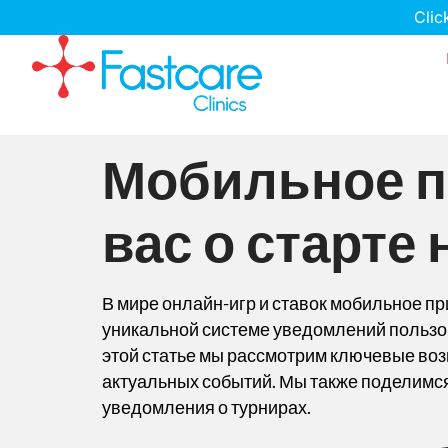
Clic
Мобильное п
вас о старте
В мире онлайн-игр и ставок мобильное 
уникальной системе уведомлений пользов
этой статье мы рассмотрим ключевые возм
актуальных событий. Мы также поделимс
уведомления о турнирах.