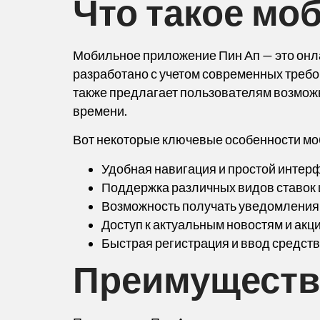
Что такое мо
Мобильное приложение Пин Ап — это онла
разработано с учетом современных треб
также предлагает пользователям возможн
времени.
Вот некоторые ключевые особенности мо
Удобная навигация и простой интер
Поддержка различных видов ставок и
Возможность получать уведомления 
Доступ к актуальным новостям и акц
Быстрая регистрация и ввод средств
Преимуществ