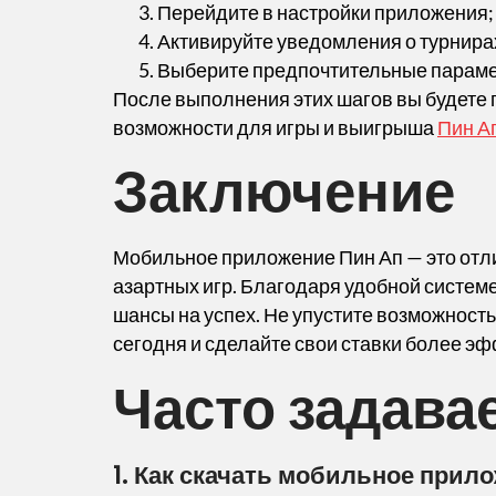
Перейдите в настройки приложения;
Активируйте уведомления о турнирах
Выберите предпочтительные параме
После выполнения этих шагов вы будете п
возможности для игры и выигрыша
Пин А
Заключение
Мобильное приложение Пин Ап — это отли
азартных игр. Благодаря удобной системе
шансы на успех. Не упустите возможность
сегодня и сделайте свои ставки более э
Часто задав
1. Как скачать мобильное прил