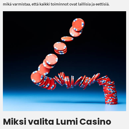
mikä varmistaa, että kaikki toiminnot ovat laillisia ja eettisiä.
Miksi valita Lumi Casino