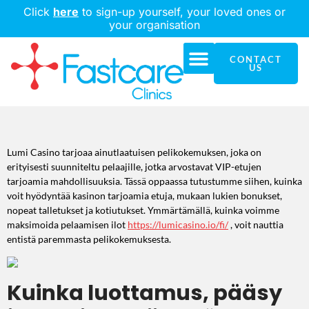
Click
here
to sign-up yourself, your loved ones or
your organisation
CONTACT
Our Solution
Who We Serve
Our Company
US
Lumi Casino tarjoaa ainutlaatuisen pelikokemuksen, joka on
erityisesti suunniteltu pelaajille, jotka arvostavat VIP-etujen
tarjoamia mahdollisuuksia. Tässä oppaassa tutustumme siihen, kuinka
voit hyödyntää kasinon tarjoamia etuja, mukaan lukien bonukset,
nopeat talletukset ja kotiutukset. Ymmärtämällä, kuinka voimme
maksimoida pelaamisen ilot
https://lumicasino.io/fi/
, voit nauttia
entistä paremmasta pelikokemuksesta.
Kuinka luottamus, pääsy