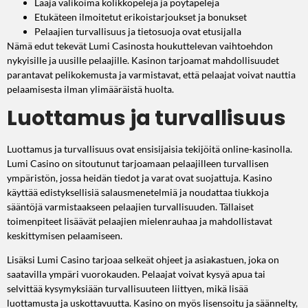
Laaja valikoima kolikkopelejä ja pöytäpelejä
Etukäteen ilmoitetut erikoistarjoukset ja bonukset
Pelaajien turvallisuus ja tietosuoja ovat etusijalla
Nämä edut tekevät Lumi Casinosta houkuttelevan vaihtoehdon
nykyisille ja uusille pelaajille. Kasinon tarjoamat mahdollisuudet
parantavat pelikokemusta ja varmistavat, että pelaajat voivat nauttia
pelaamisesta ilman ylimääräistä huolta.
Luottamus ja turvallisuus
Luottamus ja turvallisuus ovat ensisijaisia tekijöitä online-kasinolla.
Lumi Casino on sitoutunut tarjoamaan pelaajilleen turvallisen
ympäristön, jossa heidän tiedot ja varat ovat suojattuja. Kasino
käyttää edistyksellisiä salausmenetelmiä ja noudattaa tiukkoja
sääntöjä varmistaakseen pelaajien turvallisuuden. Tällaiset
toimenpiteet lisäävät pelaajien mielenrauhaa ja mahdollistavat
keskittymisen pelaamiseen.
Lisäksi Lumi Casino tarjoaa selkeät ohjeet ja asiakastuen, joka on
saatavilla ympäri vuorokauden. Pelaajat voivat kysyä apua tai
selvittää kysymyksiään turvallisuuteen liittyen, mikä lisää
luottamusta ja uskottavuutta. Kasino on myös lisensoitu ja säännelty,