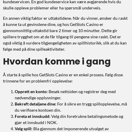
kundeservicen. En god kundeservice kan være avgjørende hvis du
skulle oppleve problemer eller ha spørsmål underveis.
En annen viktig faktor er uttakstidene. Når du vinner, ønsker du raskt
å kunne ta ut gevinstene dine, og hos GetSlots Casino er
gjennomsnittlig uttakstid bare 2 timer og 10 minutter. Dette gir
spillere trygghet om at de får tilgang til pengene sine raskt. Det er
også viktig å vurdere tilgjengeligheten av spillhistorikk, slik at du kan
følge med på dine spilleaktiviteter.
Hvordan komme i gang
Å starte å spille hos GetSlots Casino er en enkel prosess. Følg disse
trinnene for en problemfri opplevelse:
Opprett en konto:
Besøk nettsiden og registrer deg med
nødvendige opplysninger.
Bekreft detaljene dine:
For å sikre en trygg spillopplevelse, må
du verifisere kontoen din.
Foreta et innskudd:
Velg din foretrukne betalingsmetode og
gjør et innskudd i NOK.
Velg spill:
Bla gjennom det imponerende utvalget av