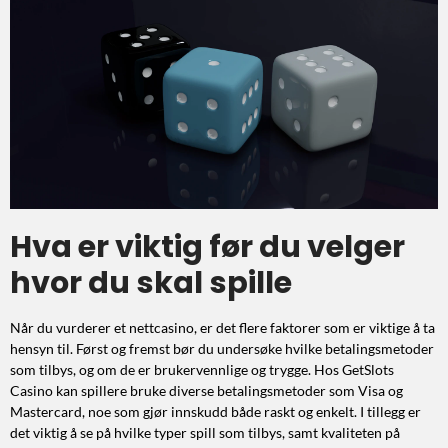
Hva er viktig før du velger
hvor du skal spille
Når du vurderer et nettcasino, er det flere faktorer som er viktige å ta
hensyn til. Først og fremst bør du undersøke hvilke betalingsmetoder
som tilbys, og om de er brukervennlige og trygge. Hos GetSlots
Casino kan spillere bruke diverse betalingsmetoder som Visa og
Mastercard, noe som gjør innskudd både raskt og enkelt. I tillegg er
det viktig å se på hvilke typer spill som tilbys, samt kvaliteten på