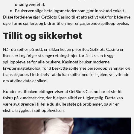
unødig ventetid.
Brukervennlige betalingsmetoder som gjør innskudd enkelt.
Disse fordelene gjør GetSlots Casino til et attraktivt valg for både nye
og erfarne spillere, og bidrar til en mer engasjerende spillopplevelse.
Tillit og sikkerhet
Når du spiller på nett, er sikkerhet en prioritet. GetSlots Casino er
lisensiert og følger strenge retningslinjer for å sikre en trygg
spillopplevelse for alle brukere. Kasinoet bruker moderne
krypteringsteknologi for å beskytte spillernes personopplysninger og
transaksjoner. Dette betyr at du kan spille med ro i sjelen, vel vitende
om at dine data er sikre.
Kundenes tilbakemeldinger viser at GetSlots Casino har et sterkt
fokus på kundeservice, der hjelpen alltid er tilgjengelig. Dette kan
være avgjørende i tilfelle du skulle støte på problemer, og gir en
ekstra trygghet i spillopplevelsen.