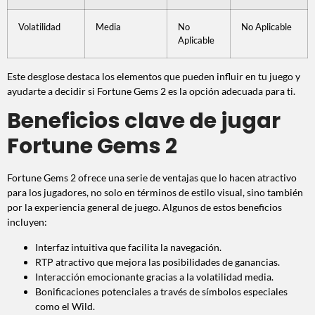
Volatilidad
Media
No
No Aplicable
Aplicable
Este desglose destaca los elementos que pueden influir en tu juego y
ayudarte a decidir si Fortune Gems 2 es la opción adecuada para ti.
Beneficios clave de jugar
Fortune Gems 2
Fortune Gems 2 ofrece una serie de ventajas que lo hacen atractivo
para los jugadores, no solo en términos de estilo visual, sino también
por la experiencia general de juego. Algunos de estos beneficios
incluyen:
Interfaz intuitiva que facilita la navegación.
RTP atractivo que mejora las posibilidades de ganancias.
Interacción emocionante gracias a la volatilidad media.
Bonificaciones potenciales a través de símbolos especiales
como el Wild.