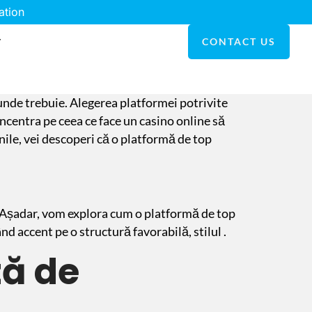
ation
y
CONTACT US
 unde trebuie. Alegerea platformei potrivite
oncentra pe ceea ce face un casino online să
ile, vei descoperi că o platformă de top
le. Așadar, vom explora cum o platformă de top
 accent pe o structură favorabilă, stilul .
tă de