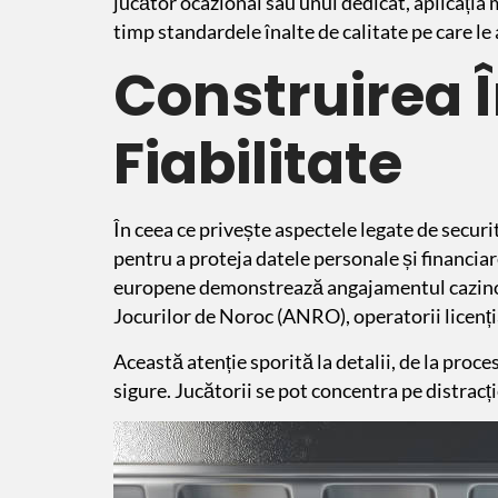
jucător ocazional sau unul dedicat, aplicația 
timp standardele înalte de calitate pe care le 
Construirea Î
Fiabilitate
În ceea ce privește aspectele legate de secur
pentru a proteja datele personale și financia
europene demonstrează angajamentul cazinoul
Jocurilor de Noroc (ANRO), operatorii licențiaț
Această atenție sporită la detalii, de la proce
sigure. Jucătorii se pot concentra pe distracți