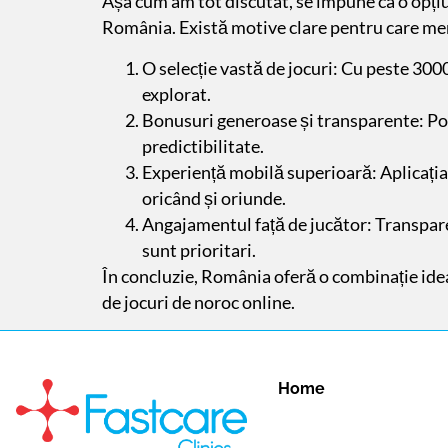
Așa cum am tot discutat, se impune ca o opțiu
România. Există motive clare pentru care mer
O selecție vastă de jocuri: Cu peste 3000 
explorat.
Bonusuri generoase și transparente: Pot
predictibilitate.
Experiență mobilă superioară: Aplicația 
oricând și oriunde.
Angajamentul față de jucător: Transparen
sunt prioritari.
În concluzie, România oferă o combinație idea
de jocuri de noroc online.
Home