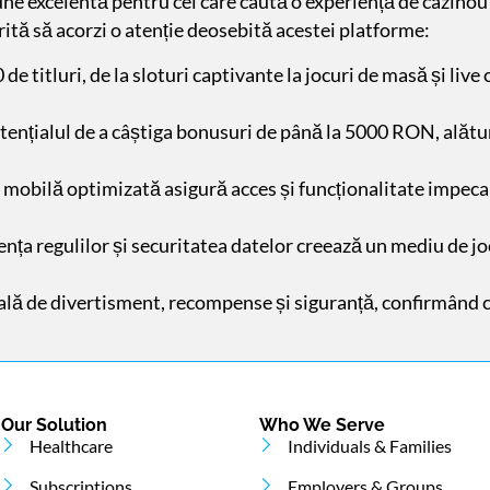
ne excelentă pentru cei care caută o experiență de cazinou 
ită să acorzi o atenție deosebită acestei platforme:
de titluri, de la sloturi captivante la jocuri de masă și liv
ențialul de a câștiga bonusuri de până la 5000 RON, alături
mobilă optimizată asigură acces și funcționalitate impecabi
ța regulilor și securitatea datelor creează un mediu de joc 
lă de divertisment, recompense și siguranță, confirmând că
Our Solution
Who We Serve
Healthcare
Individuals & Families
Subscriptions
Employers & Groups