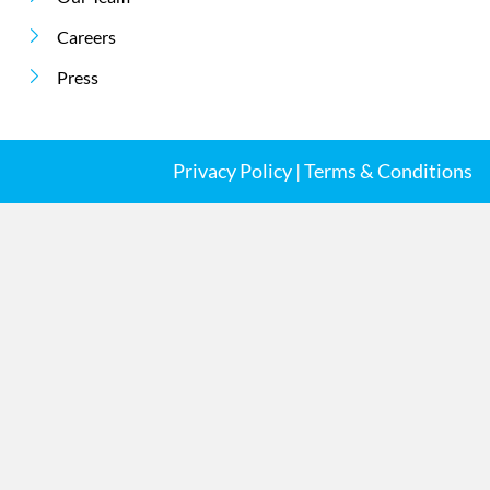
Careers
Press
Privacy Policy
|
Terms & Conditions