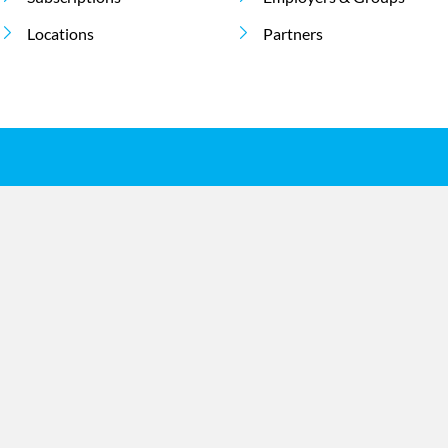
Locations
Partners