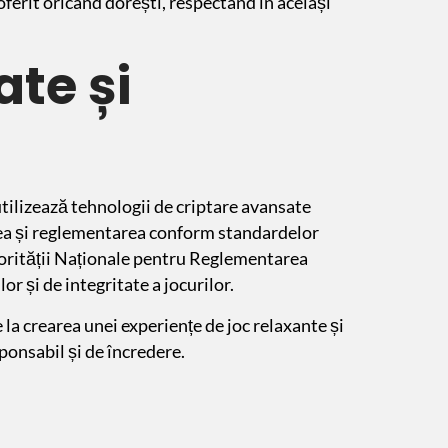
oferit oricând dorești, respectând în același
ate și
utilizează tehnologii de criptare avansate
ierea și reglementarea conform standardelor
orității Naționale pentru Reglementarea
r și de integritate a jocurilor.
 la crearea unei experiențe de joc relaxante și
sponsabil și de încredere.