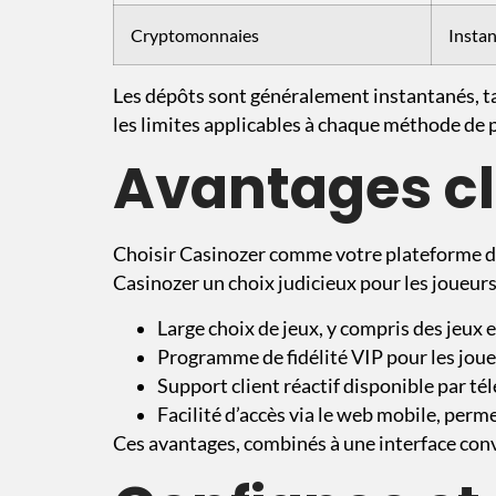
Cryptomonnaies
Insta
Les dépôts sont généralement instantanés, ta
les limites applicables à chaque méthode de 
Avantages cl
Choisir Casinozer comme votre plateforme de
Casinozer un choix judicieux pour les joueurs
Large choix de jeux, y compris des jeux 
Programme de fidélité VIP pour les joue
Support client réactif disponible par 
Facilité d’accès via le web mobile, perm
Ces avantages, combinés à une interface conviv