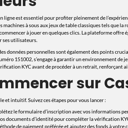
ueurs
ligne est essentiel pour profiter pleinement de l’expérien
 machines à sous aux jeux de table classiques tels que la ro
et commencer à jouer en quelques clics. La plateforme offre
 ses utilisateurs.
 des données personnelles sont également des points cruciau
numéro 151002, s’engage à garantir un environnement de je
ification KYC avant de procéder à un retrait, renforçant ain
mencer sur Cas
 et intuitif. Suivez ces étapes pour vous lancer :
mplétez le formulaire d’inscription avec vos informations pe
s documents d’identité pour compléter la vérification KY
éthode de paiement préférée et ajoutez des fonds à votre 