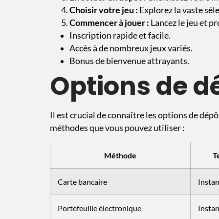
Choisir votre jeu :
Explorez la vaste séle
Commencer à jouer :
Lancez le jeu et pr
Inscription rapide et facile.
Accès à de nombreux jeux variés.
Bonus de bienvenue attrayants.
Options de dé
Il est crucial de connaître les options de dép
méthodes que vous pouvez utiliser :
Méthode
T
Carte bancaire
Insta
Portefeuille électronique
Insta