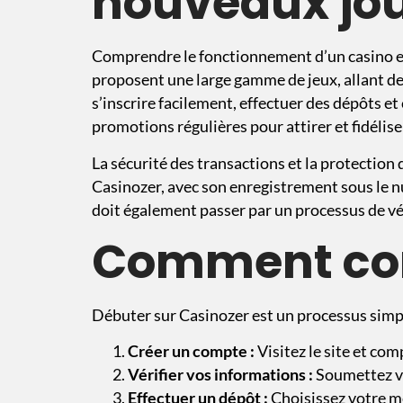
nouveaux jo
Comprendre le fonctionnement d’un casino en 
proposent une large gamme de jeux, allant des
s’inscrire facilement, effectuer des dépôts 
promotions régulières pour attirer et fidéliser
La sécurité des transactions et la protection
Casinozer, avec son enregistrement sous le 
doit également passer par un processus de vér
Comment com
Débuter sur Casinozer est un processus simple
Créer un compte :
Visitez le site et co
Vérifier vos informations :
Soumettez vo
Effectuer un dépôt :
Choisissez votre m