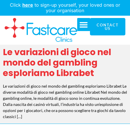
Click
here
to sign-up yourself, your loved ones or
your organisation
CONTACT
Our Solution
Who We Serve
Our Company
US
Le variazioni di gioco nel
mondo del gambling
esploriamo Librabet
Le variazioni di gioco nel mondo del gambling esploriamo Librabet Le
diverse modalità di gioco nel gambling online Librabet Nel mondo del
gambling online, le modalità di gioco sono in continua evoluzione.
Dalla nascita dei casinò virtuali, l’industria ha visto un’esplosione di
opzioni per i giocatori, che ora possono scegliere tra giochi da tavolo
classici […]