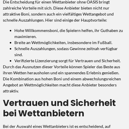
Die Entscheidung für einen Wettanbieter ohne OASIS bringt
zahlreiche Vorteile mit sich. Diese Anbieter bieten nicht nur
attraktive Boni, sondern auch ein vielfältiges Wettangebot und
schnelle Auszahlungen. Hier sind einige der Hauptvorteile:
Hohe Willkommensboni, die Spielern helfen, ihr Guthaben zu
maximieren.
Breite an Wettmöglichkeiten, insbesondere im Fußball.
Schnelle Auszahlungen, sodass Gewinne zeitnah verfügbar
sind.
Verifizierte Lizenzierung sorgt für Vertrauen und Sicherheit.
Durch das Ausnutzen dieser Vorteile können Spieler das Beste aus
ihren Wetten herausholen und ein spannendes Erlebnis genießen.
Die Kombination aus hohen Boni und einem abwechslungsreichen
Angebot an Wettmöglichkeiten macht diese Anbieter besonders
attraktiv.
Vertrauen und Sicherheit
bei Wettanbietern
Bei der Auswahl eines Wettanbieters ist es entscheidend, auf