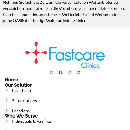
Nehmen Sie sich die Zeit, um die verschiedenen Wettanbieter zu
vergleichen, und nutzen Sie die Vorteile, die sie Ihnen bieten können.
Für ein spannendes und sicheres Wetterlebnis sind Wettanbieter
ohne OASIS die richtige Wahl für jeden Spieler.
Home
Our Solution
Healthcare
Subscriptions
Locations
Who We Serve
Individuals & Families