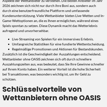
Aspekte der Wettanbieter zu verstehen. Die besten Anbieter im Jahr
2026 zeichnen sich nicht nur durch ihre Boni aus, sondern auch
durch eine benutzerfreundliche Plattform und umfassende
Kundenunterstützung. Viele Wettanbieter bieten Live-Wetten und In-
Game-Wettoptionen an, die es Ihnen ermöglichen, während eines
Spiels spontan zu setzen. Diese Dynamik macht das Wetterlebnis
aufregend und unvorhersehbar.
Live-Streaming von Spielen für ein immersives Erlebnis.
Umfangreiche Statistiken für eine fundierte Wettentscheidung.
Regelmäßige Promotionen und Aktionen für Bestandskunden.
Zusätzlich ist die Geschwindigkeit der Auszahlungen entscheidend.
Wettanbieter ohne OASIS zeichnen sich oft durch schnellere
Auszahlungszeiten aus, was bedeutet, dass Sie Ihre Gewinne schneller
auf Ihrem Konto haben. Ein weiterer Vorteil ist die hohe Sicherheit
bei Transaktionen, was besonders wichtig ist, um Ihr Geld zu
schützen.
Schlüsselvorteile von
Wettanbietern ohne OASIS