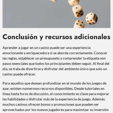
Conclusión y recursos adicionales
Aprender a jugar en un casino puede ser una experiencia
emocionante y enriquecedora si se aborda correctamente. Conocer
las reglas, establecer un presupuesto y comprender la etiqueta son
pasos esenciales que todos los principiantes deben seguir. Al final del
día, se trata de divertirse y disfrutar del ambiente único que solo un
casino puede ofrecer.
Para aquellos que desean profundizar en el mundo de los juegos de
azar, existen numerosos recursos disponibles. Desde tutoriales en
línea hasta foros de discusión, el conocimiento es clave para mejorar
las habilidades y disfrutar más de la experiencia de juego. Además,
muchos casinos ofrecen bonos y promociones que pueden ser
aprovechados por los nuevos jugadores para maximizar su inversión