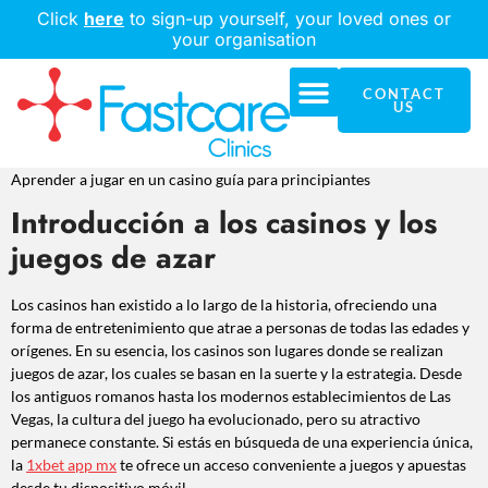
Click
here
to sign-up yourself, your loved ones or
your organisation
CONTACT
Our Solution
Who We Serve
Our Company
US
Aprender a jugar en un casino guía para principiantes
Introducción a los casinos y los
juegos de azar
Los casinos han existido a lo largo de la historia, ofreciendo una
forma de entretenimiento que atrae a personas de todas las edades y
orígenes. En su esencia, los casinos son lugares donde se realizan
juegos de azar, los cuales se basan en la suerte y la estrategia. Desde
los antiguos romanos hasta los modernos establecimientos de Las
Vegas, la cultura del juego ha evolucionado, pero su atractivo
permanece constante. Si estás en búsqueda de una experiencia única,
la
1xbet app mx
te ofrece un acceso conveniente a juegos y apuestas
desde tu dispositivo móvil.