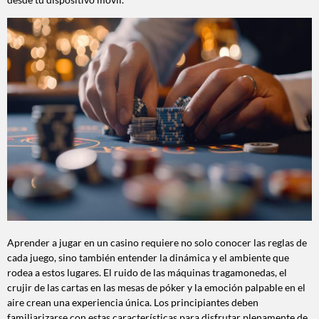
Aprender a jugar en un casino requiere no solo conocer las reglas de
cada juego, sino también entender la dinámica y el ambiente que
rodea a estos lugares. El ruido de las máquinas tragamonedas, el
crujir de las cartas en las mesas de póker y la emoción palpable en el
aire crean una experiencia única. Los principiantes deben
familiarizarse con estas características para disfrutar plenamente de